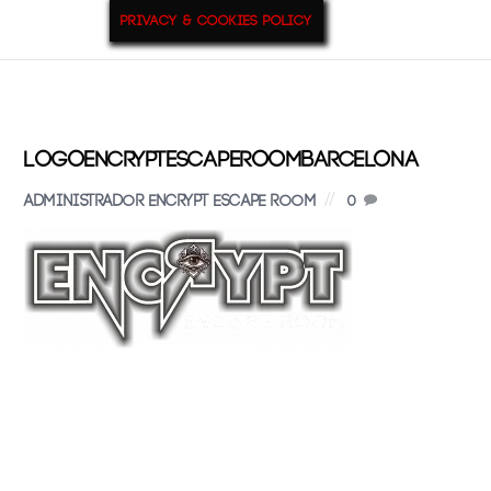
Privacy & Cookies Policy
29
Nov
2016
LogoEncryptEscapeRoomBarcelona
Administrador Encrypt Escape Room
0