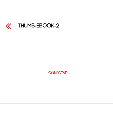
thumb-ebook-2
Leave a Reply
Lo siento, debes estar
conectado
para publicar un
comentario.