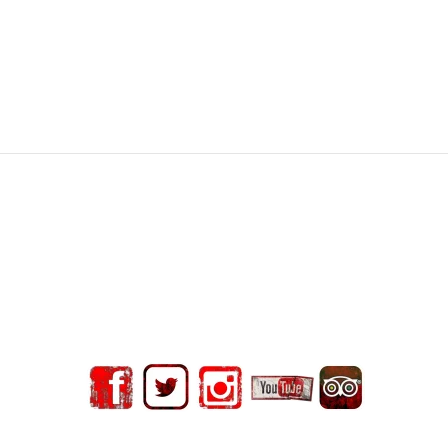
blicar un comentario.
RYPT ESCAPE ROOM BARCE
© Encrypt Escape Room Barcelona 2025