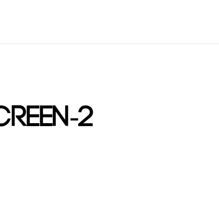
Inicio
Reservas
G
creen-2