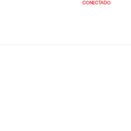
Lo siento, debes estar
conectado
para pu
ENC